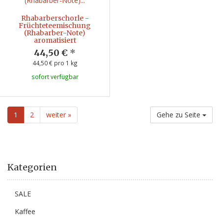
Rhabarberschorle -
Früchteteemischung
(Rhabarber-Note)
aromatisiert
44,50 €
*
44,50 € pro 1 kg
sofort verfügbar
1
2
weiter »
Gehe zu Seite
Kategorien
SALE
Kaffee